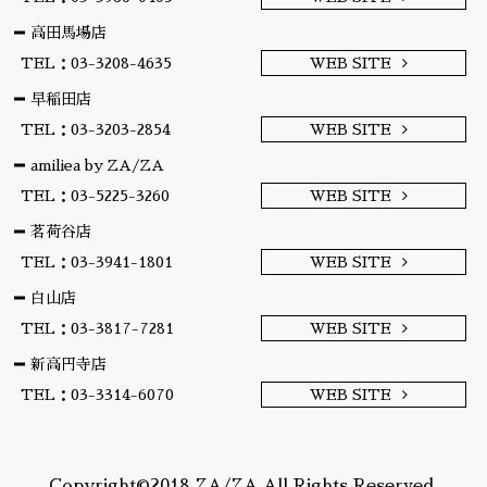
高田馬場店
TEL：03-3208-4635
WEB SITE
早稲田店
TEL：03-3203-2854
WEB SITE
amiliea by ZA/ZA
TEL：03-5225-3260
WEB SITE
茗荷谷店
TEL：03-3941-1801
WEB SITE
白山店
TEL：03-3817-7281
WEB SITE
新高円寺店
TEL：03-3314-6070
WEB SITE
Copyright©2018 ZA/ZA All Rights Reserved.