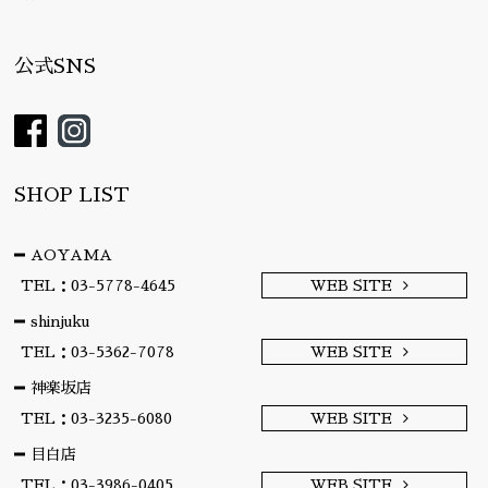
公式SNS
SHOP LIST
AOYAMA
TEL：03-5778-4645
WEB SITE
shinjuku
TEL：03-5362-7078
WEB SITE
神楽坂店
TEL：03-3235-6080
WEB SITE
目白店
TEL：03-3986-0405
WEB SITE