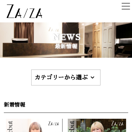
TOP
NEWS
トップ
最新情報
NEWS＆TOPICS
ニュース＆記事
HAIR STYLE
カテゴリーから選ぶ
ヘアスタイル
STAFF
スタッフ
新着情報
SHOPLIST
店舗一覧